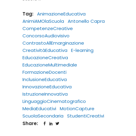
Tag:
AnimazioneEducativa
AnimiAMOlaScuola
Antonello Capra
CompetenzeCreative
ConcorsoAudiovisivo
ContrastoAllEmarginazione
CreativitàEducativa
E-learning
EducazioneCreativa
EducazioneMultimediale
FormazioneDocenti
InclusioneEducativa
InnovazioneEducativa
IstruzioneInnovativa
LinguaggioCinematografico
MediaEducativi
MotionCapture
ScuolaSecondaria
StudentiCreativi
Share: