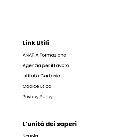
Via In Lucina 10, 00186 ROMA
+39 06 687 1044
Link Utili
ANAPIA Formazione
Agenzia per il Lavoro
Istituto Cartesio
Codice Etico
Privacy Policy
L’unità dei saperi
Scuola