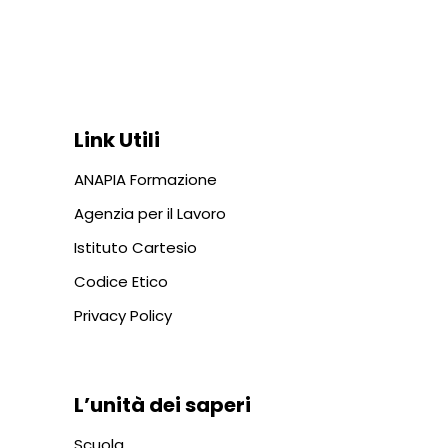
Via In Lucina 10, 00186 ROMA
+39 06 687 1044
Link Utili
ANAPIA Formazione
Agenzia per il Lavoro
Istituto Cartesio
Codice Etico
Privacy Policy
L’unità dei saperi
Scuola