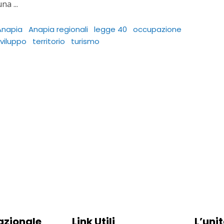
 una
Anapia
Anapia regionali
legge 40
occupazione
viluppo
territorio
turismo
azionale
Link Utili
L’unit