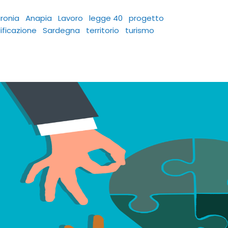
aronia
Anapia
Lavoro
legge 40
progetto
lificazione
Sardegna
territorio
turismo