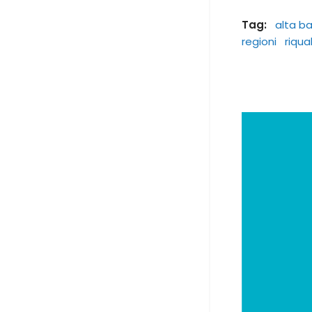
Tag:
alta b
regioni
riqua