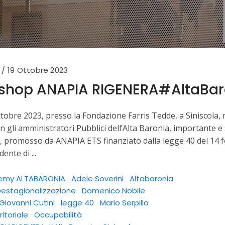
19 Ottobre 2023
kshop ANAPIA RIGENERA#AltaBar
tobre 2023, presso la Fondazione Farris Tedde, a Siniscola, n
 gli amministratori Pubblici dell’Alta Baronia, important
 promosso da ANAPIA ETS finanziato dalla legge 40 del 14 f
sidente di
emy ALTABARONIA
Adele Soverini
Altabaronia
estagionalizzazione
Domenico Nobile
Giovanni Cutini
legge 40
Mario Serpillo
itoriale
Occupabilità