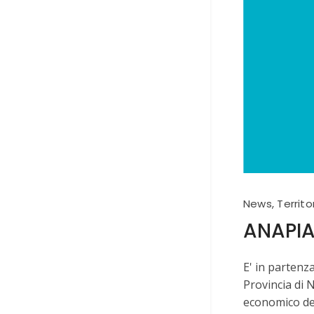
News
,
Territo
ANAPIA
E' in partenz
Provincia di 
economico del