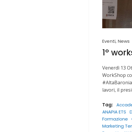
Eventi
,
News
1° wor
Venerdì 13 Ot
WorkShop con
#AltaBaronia,
lavori, il pre
Tag:
Accad
ANAPIA ETS
D
Formazione
Marketing Terr