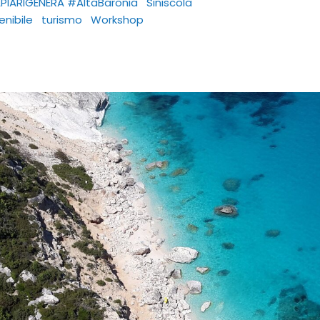
PIARIGENERA #AltaBaronia
Siniscola
enibile
turismo
Workshop