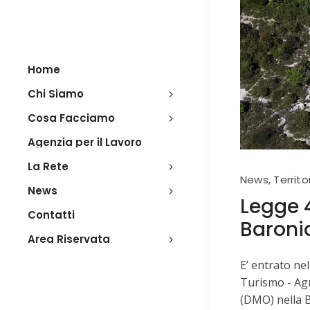
Home
Chi Siamo
Cosa Facciamo
Agenzia per il Lavoro
La Rete
News
,
Territo
News
Legge 4
Contatti
Baroni
Area Riservata
E’ entrato ne
Turismo - Agr
(DMO) nella B