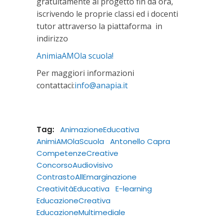
gratuitamente al progetto fin da ora,
iscrivendo le proprie classi ed i docenti
tutor attraverso la piattaforma in
indirizzo
AnimiaAMOla scuola!
Per maggiori informazioni
contattaci:
info@anapia.it
Tag:
AnimazioneEducativa
AnimiAMOlaScuola
Antonello Capra
CompetenzeCreative
ConcorsoAudiovisivo
ContrastoAllEmarginazione
CreativitàEducativa
E-learning
EducazioneCreativa
EducazioneMultimediale