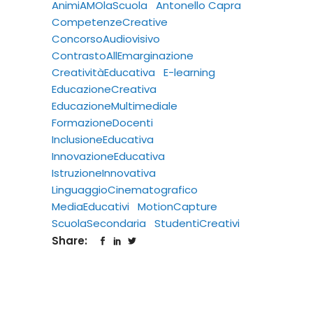
AnimiAMOlaScuola
Antonello Capra
CompetenzeCreative
ConcorsoAudiovisivo
ContrastoAllEmarginazione
CreativitàEducativa
E-learning
EducazioneCreativa
EducazioneMultimediale
FormazioneDocenti
InclusioneEducativa
InnovazioneEducativa
IstruzioneInnovativa
LinguaggioCinematografico
MediaEducativi
MotionCapture
ScuolaSecondaria
StudentiCreativi
Share: