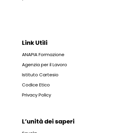
Via In Lucina 10, 00186 ROMA
+39 06 687 1044
Link Utili
ANAPIA Formazione
Agenzia per il Lavoro
Istituto Cartesio
Codice Etico
Privacy Policy
L’unità dei saperi