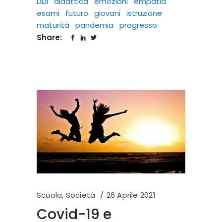
DDI
didattica
emozioni
empatia
esami
futuro
giovani
istruzione
maturità
pandemia
progresso
Share:
Scuola
,
Società
26 Aprile 2021
Covid-19 e