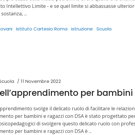
 Intellettivo Limite - e se quel limite si abbassasse ulteri
In sostanza,
iovani
Istituto Cartesio Roma
istruzione
Scuola
Scuola
11 Novembre 2022
dell’apprendimento per bambini 
apprendimento svolge il delicato ruolo di facilitare le relazioni
mento per bambini e ragazzi con DSA è stato progettato per p
psicopedagogici di svolgere questo delicato ruolo con profes
imento per bambini e ragazzi con DSA è