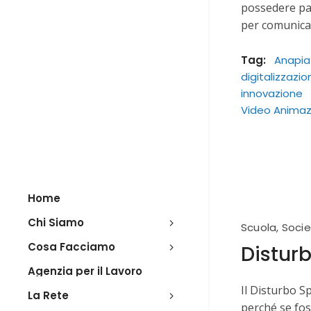
possedere par
per comunica
Tag:
Anapia
digitalizzazio
innovazione
Video Animaz
Home
Chi Siamo
Scuola
,
Soci
Cosa Facciamo
Disturb
Agenzia per il Lavoro
Il Disturbo S
La Rete
perché se fos