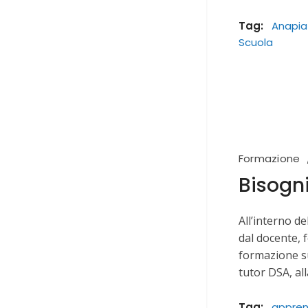
Tag:
Anapia
Scuola
Formazione
Bisogni
All’interno d
dal docente,
formazione su
tutor DSA, al
Tag:
appre