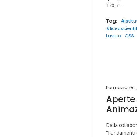
170, è
Tag:
#istit
#liceoscienti
Lavoro
OSS
Formazione
Aperte 
Animaz
Dalla collabo
“Fondamenti d