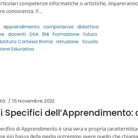
ticolari competenze informatiche o artistiche, impareranno
re conoscenza. Il
apprendimento
competenze
didattica
ne
docenti
DSA
EMI
Formazione
futuro
Istituto Cartesio Roma
istruzione
Scuola
ione Educativa
età
15 Novembre 2022
i Specifici dell’Apprendimento: 
pecifico di Apprendimento è una vera e propria caratteristic
se più bassa della media potremmo avere quello che chiama