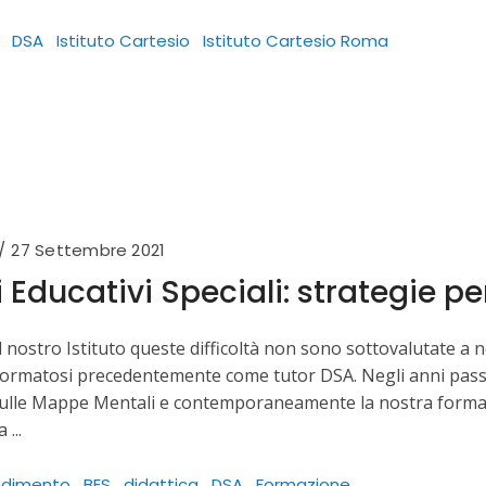
DSA
Istituto Cartesio
Istituto Cartesio Roma
27 Settembre 2021
 Educativi Speciali: strategie per
el nostro Istituto queste difficoltà non sono sottovalutate a
 formatosi precedentemente come tutor DSA. Negli anni pas
lle Mappe Mentali e contemporaneamente la nostra formazione
la
ndimento
BES
didattica
DSA
Formazione