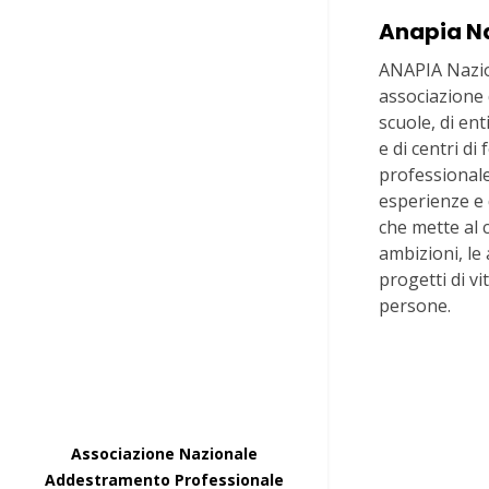
Anapia N
ANAPIA Nazio
associazione d
scuole, di en
e di centri d
professionale
esperienze e
che mette al 
ambizioni, le 
progetti di vi
persone.
Via In Lucin
+39 06 68
Associazione Nazionale
Addestramento Professionale