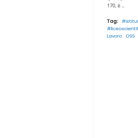
170, è
Tag:
#istit
#liceoscienti
Lavoro
OSS