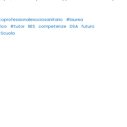
utoprofessionalesociosanitario
#laurea
fico
#tutor
BES
competenze
DSA
futuro
Scuola