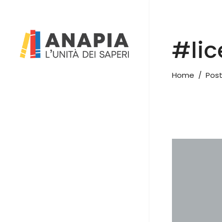
#lic
Home
/
Post