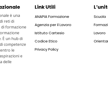
azionale
Link Utili
L’unit
nale è una
ANAPIA Formazione
Scuola
i reti di
Agenzia per il Lavoro
Formaz
ti di formazione
i formazione
Istituto Cartesio
Lavoro
. È un hub di
Codice Etico
Orient
 di competenze
Privacy Policy
centro le
aspirazioni e
ta delle
a 10, 00186 ROMA
7 1044