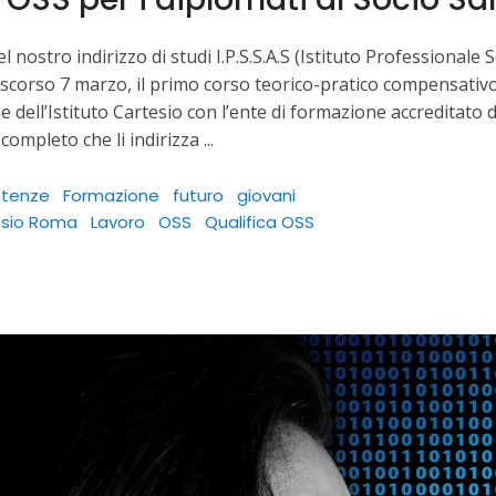
el nostro indirizzo di studi I.P.S.S.A.S (Istituto Professionale
 scorso 7 marzo, il primo corso teorico-pratico compensativo
e dell’Istituto Cartesio con l’ente di formazione accreditat
 completo che li indirizza
tenze
Formazione
futuro
giovani
tesio Roma
Lavoro
OSS
Qualifica OSS