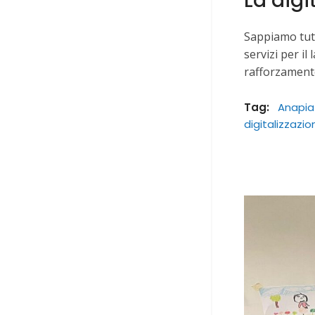
La digi
Sappiamo tutt
servizi per il
rafforzamento
Tag:
Anapia
digitalizzazio