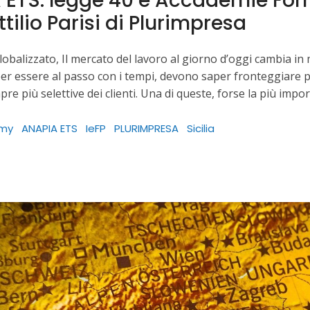
ETS: legge 40 e Accademie Format
ttilio Parisi di Plurimpresa
obalizzato, Il mercato del lavoro al giorno d’oggi cambia in 
per essere al passo con i tempi, devono saper fronteggiare p
re più selettive dei clienti. Una di queste, forse la più impo
my
ANAPIA ETS
IeFP
PLURIMPRESA
Sicilia