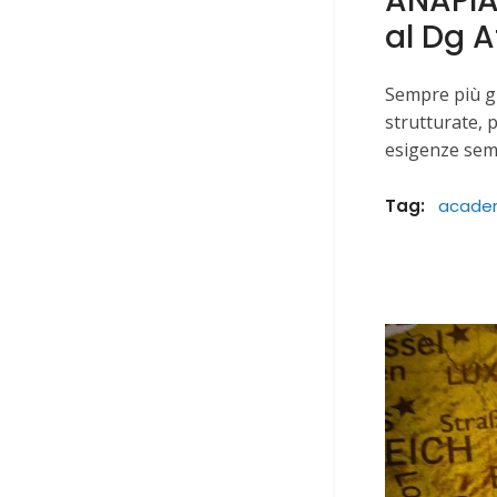
ANAPIA 
al Dg A
Sempre più gl
strutturate, 
esigenze semp
Tag:
acade