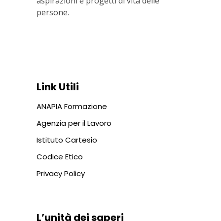
aspirazioni e progetti di vita delle
persone.
Via In Lucina 10, 00186 ROMA
+39 06 687 1044
Link Utili
ANAPIA Formazione
Agenzia per il Lavoro
Istituto Cartesio
Codice Etico
Privacy Policy
L’unità dei saperi