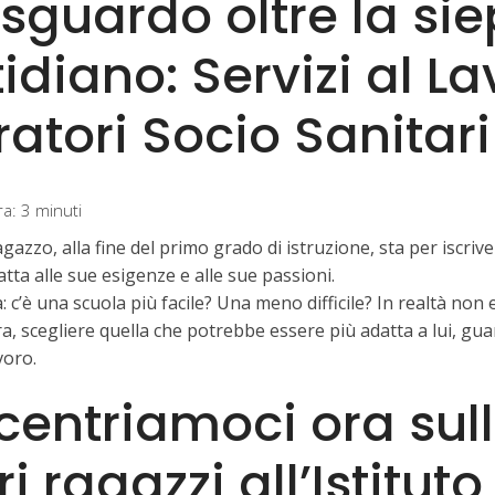
sguardo oltre la sie
idiano: Servizi al La
atori Socio Sanitari
ra:
3
minuti
zzo, alla fine del primo grado di istruzione, sta per iscriver
tta alle sue esigenze e alle sue passioni.
: c’è una scuola più facile? Una meno difficile? In realtà non es
ra, scegliere quella che potrebbe essere più adatta a lui, gu
voro.
entriamoci ora sull’
ri ragazzi all’Istitut