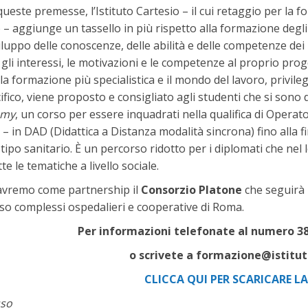
ueste premesse, l’Istituto Cartesio – il cui retaggio per la f
– aggiunge un tassello in più rispetto alla formazione deg
viluppo delle conoscenze, delle abilità e delle competenze dei
 gli interessi, le motivazioni e le competenze al proprio prog
 la formazione più specialistica e il mondo del lavoro, privile
fico, viene proposto e consigliato agli studenti che si sono d
emy
, un corso per essere inquadrati nella qualifica di Oper
e – in DAD (Didattica a Distanza modalità sincrona) fino alla 
 tipo sanitario. È un percorso ridotto per i diplomati che nel
te le tematiche a livello sociale.
vremo come partnership il
Consorzio Platone
che seguirà 
sso complessi ospedalieri e cooperative di Roma.
Per informazioni telefonate al numero 38
o scrivete a formazione@istitu
CLICCA QUI PER SCARICARE L
sso