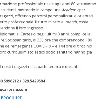
ormazione professionale risale agli anni 80’ attraverso
li studenti, mettendo in campo una
Academy
per
 ragazzi, offrendo percorsi personalizzati e orientati
etto professionale. Il tutto mirato al
match
, ossia
giandone il loro ingresso.
iplomati al Cartesio negli ultimi 3 anni, complice la
atore Sociosanitario, di 330 ore che comprendono 186
fine dell’emergenza COVID-19 – e 144 ore di tirocinio
 loro curriculum scolastico socio sanitario hanno già
I nostri ragazzi nella parte teorica e durante il
0.5996212 / 329.5429594
tocartesio.com
A BROCHURE