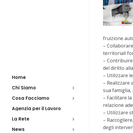
fruizione auto
– Collaborare
territoriali f
– Contribuire 
del diritto al
– Utilizzare l
Home
– Realizzare a
Chi Siamo
sua famiglia, 
– Facilitare l
Cosa Facciamo
relazione ade
Agenzia per il Lavoro
– Utilizzare 
La Rete
– Raccogliere,
degli intervent
News