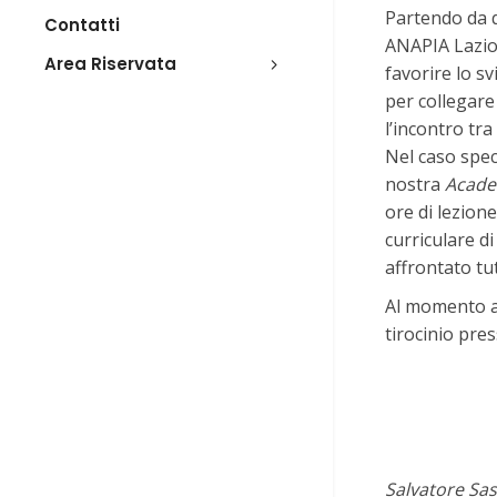
Partendo da q
Contatti
ANAPIA Lazio 
Area Riservata
favorire lo s
per collegare
l’incontro tra
Nel caso speci
nostra
Acad
ore di lezion
curriculare di
affrontato tut
Al momento a
tirocinio pre
Salvatore Sa