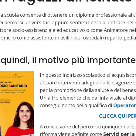
a scuola consente di ottenere un diploma professionale al 
i percorsi universitari oppure sentirsi libero di entrare ne
ettore socio-assistenziale ed educativo o come Animatore nei 
onie; o come assistente in asili nido, ospedali (reparto pediat
 quindi, il motivo più important
In questo indirizzo scolastico si acquisis
attuare interventi adeguati alle esigenze 
per la promozione della salute e del beness
Un altro elemento che dà linfa vitale al di
conseguimento della qualifica di
Operatore
CLICCA QUI PE
A conclusione del percorso quinquennale, il
riforma viene definite come
Servizi per la