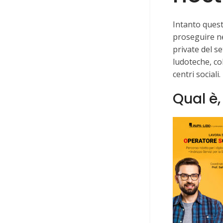
Intanto quest
proseguire ne
private del s
ludoteche, col
centri sociali.
Qual è,