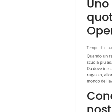
Uno 
quot
Oper
Tempo di lettu
Quando un raga
scuola più ada
Da dove inizia
ragazzo, allo
mondo del la
Conc
nost