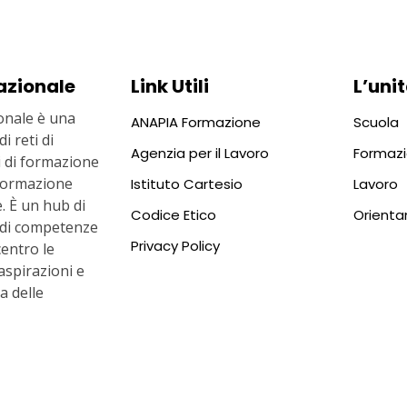
azionale
Link Utili
L’unit
nale è una
ANAPIA Formazione
Scuola
i reti di
Agenzia per il Lavoro
Formaz
ti di formazione
i formazione
Istituto Cartesio
Lavoro
. È un hub di
Codice Etico
Orient
 di competenze
Privacy Policy
centro le
aspirazioni e
ta delle
a 10, 00186 ROMA