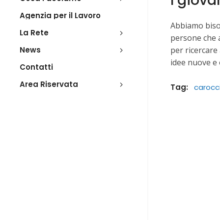
I giova
Agenzia per il Lavoro
Abbiamo bisog
La Rete
persone che a
News
per ricercare
idee nuove e 
Contatti
Area Riservata
Tag:
carocc