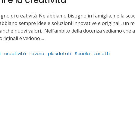
ni e la creatività
no di creatività. Ne abbiamo bisogno in famiglia, nella scuo
bbiano sempre idee e soluzioni innovative e originali, un 
 anche nuovi valori. Nell’ambito della docenza vediamo che 
originali e vedono
i
creatività
Lavoro
plusdotati
Scuola
zanetti