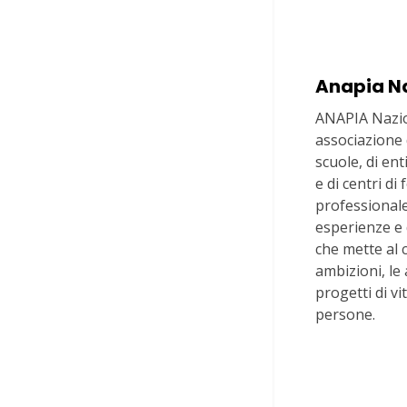
Anapia N
ANAPIA Nazio
associazione d
scuole, di en
e di centri d
professionale
esperienze e
che mette al 
ambizioni, le 
progetti di vi
persone.
Via In Lucin