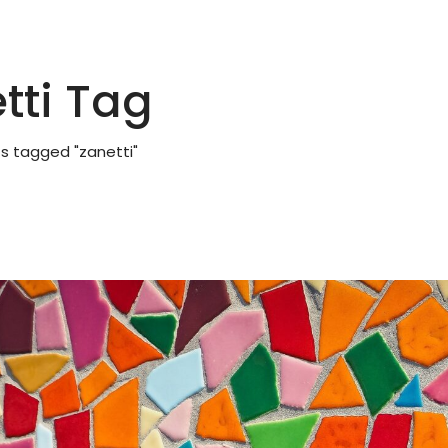
tti Tag
s tagged "zanetti"