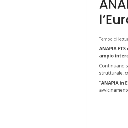
ANAP
l’Eu
Tempo di lettu
ANAPIA ETS è
ampio intere
Continuano si
strutturale, 
“ANAPIA in 
avvicinamento