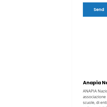
Anapia N
ANAPIA Nazio
associazione d
scuole, di en