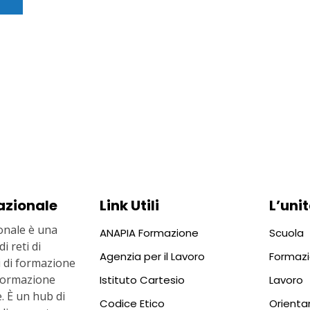
azionale
Link Utili
L’unit
nale è una
ANAPIA Formazione
Scuola
i reti di
Agenzia per il Lavoro
Formaz
ti di formazione
i formazione
Istituto Cartesio
Lavoro
. È un hub di
Codice Etico
Orient