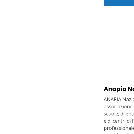
Anapia N
ANAPIA Nazio
associazione d
scuole, di en
e di centri d
professionale