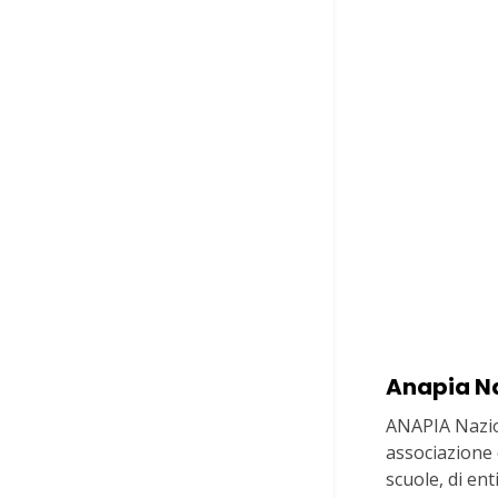
Anapia N
ANAPIA Nazio
associazione d
scuole, di en