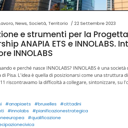
Lavoro
,
News
,
Società
,
Territorio
22 Settembre 2023
one e strumenti per la Progetta
ship ANAPIA ETS e INNOLABS. Int
ore INNOLABS
quando e perché nasce INNOLABS? INNOLABS è una società di
à di Pisa. L'idea è quella di posizionarsi come una struttura d
11 riscontravamo la difficoltà a collegare, sintonizzare, su l
i
#anapiaets
#bruxelles
#cittadini
ti
#innolabs
#pianificazionestrategica
oneeuropea
#qualificazione
ecipazionecivica