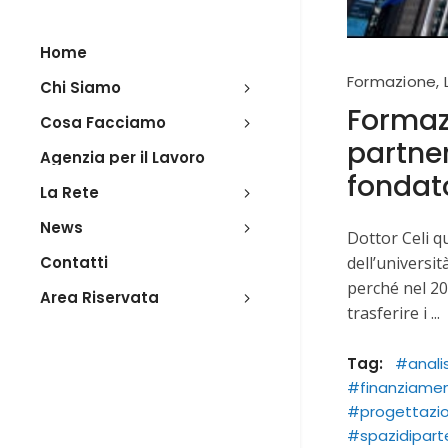
Home
Formazione
,
Chi Siamo
Formazi
Cosa Facciamo
partner
Agenzia per il Lavoro
fondat
La Rete
News
Dottor Celi 
Contatti
dell’universit
perché nel 20
Area Riservata
trasferire i
Tag:
#analis
#finanziamen
#progettazi
#spazidipart