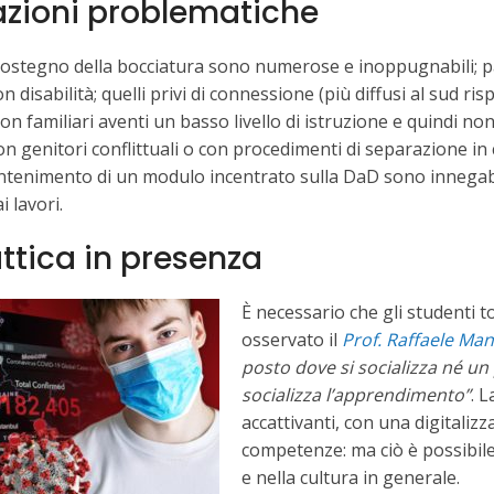
uazioni problematiche
sostegno della bocciatura sono numerose e inoppugnabili; pa
on disabilità; quelli privi di connessione (più diffusi al sud ri
on familiari aventi un basso livello di istruzione e quindi no
on genitori conflittuali o con procedimenti di separazione in 
tenimento di un modulo incentrato sulla DaD sono innegabili
i lavori.
ttica in presenza
È necessario che gli studenti 
osservato il
Prof. Raffaele Man
posto dove si socializza né un
socializza l’apprendimento”
. 
accattivanti, con una digitali
competenze: ma ciò è possibile 
e nella cultura in generale.