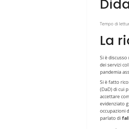
Dida
Tempo di lettu
La r
Si è discusso 
dei servizi col
pandemia assi
Si è fatto ric
(DaD) di cui 
accettare com
evidenziato gr
occupazioni di
parlato di
fal