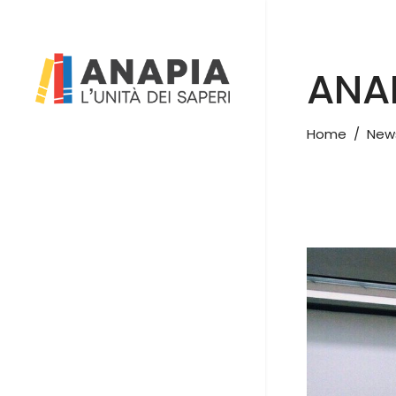
ANAP
Home
/
New