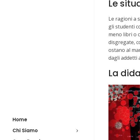
Le sit
Le ragioni a 
gli studenti c
meno libri o c
disgregate, c
ostano al man
dagli addetti a
La dida
Home
Chi Siamo