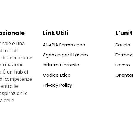
azionale
Link Utili
L’unit
nale è una
ANAPIA Formazione
Scuola
i reti di
Agenzia per il Lavoro
Formaz
ti di formazione
i formazione
Istituto Cartesio
Lavoro
. È un hub di
Codice Etico
Orient
 di competenze
Privacy Policy
centro le
aspirazioni e
ta delle
a 10, 00186 ROMA