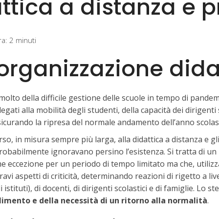
ttica a distanza e 
ra:
2
minuti
iorganizzazione dida
molto della difficile gestione delle scuole in tempo di pandem
legati alla mobilità degli studenti, della capacità dei dirigenti s
curando la ripresa del normale andamento dell’anno scolast
orso, in misura sempre più larga, alla didattica a distanza e 
probabilmente ignoravano persino l’esistenza. Si tratta di 
e eccezione per un periodo di tempo limitato ma che, utiliz
avi aspetti di criticità, determinando reazioni di rigetto a li
 istituti), di docenti, di dirigenti scolastici e di famiglie. L
limento e della necessità di un ritorno alla normalità
.