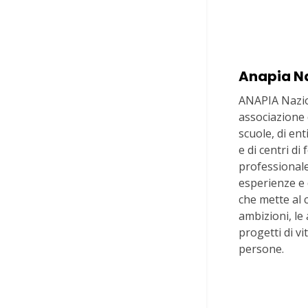
Anapia N
ANAPIA Nazio
associazione d
scuole, di en
e di centri d
professionale
esperienze e
che mette al 
ambizioni, le 
progetti di vi
persone.
Via In Lucin