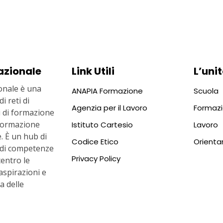
azionale
Link Utili
L’unit
nale è una
ANAPIA Formazione
Scuola
i reti di
Agenzia per il Lavoro
Formaz
ti di formazione
i formazione
Istituto Cartesio
Lavoro
. È un hub di
Codice Etico
Orient
 di competenze
Privacy Policy
centro le
aspirazioni e
ta delle