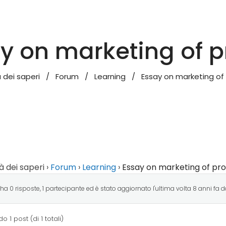
y on marketing of 
à dei saperi
/
Forum
/
Learning
/
Essay on marketing of
tà dei saperi
›
Forum
›
Learning
›
Essay on marketing of pr
ha 0 risposte, 1 partecipante ed è stato aggiornato l'ultima volta
8 anni fa
d
o 1 post (di 1 totali)