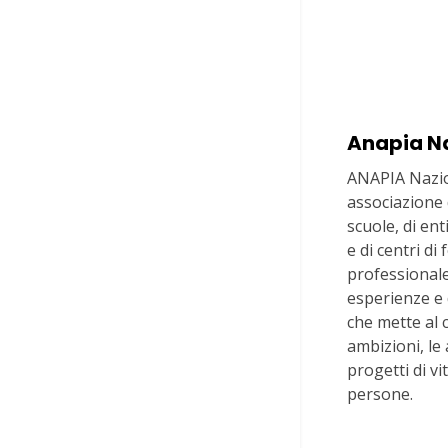
Anapia N
ANAPIA Nazio
associazione d
scuole, di en
e di centri d
professionale
esperienze e
che mette al 
ambizioni, le 
progetti di vi
persone.