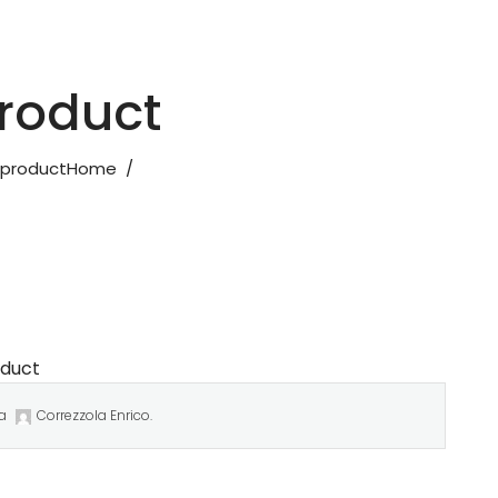
product
 product
Home
/
oduct
a
Correzzola Enrico
.